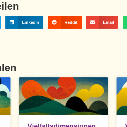
eilen
LinkedIn
Reddit
Email
hlen
Vielfaltsdimensionen