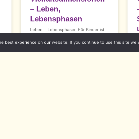
– Leben,
Lebensphasen
s
Leben – Lebensphasen Für Kinder ist
es sehr wichtig, spielen, lachen, sich
e best experience on our website. If you continue to use this site we w
bewegen oder auch
L
READ MORE »
&
K
O