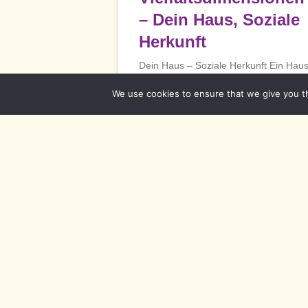
– Dein Haus, Soziale
Herkunft
Dein Haus – Soziale Herkunft Ein Hau
schenkt Ruhe und macht glücklich.
We use cookies to ensure that we give you th
Noch ein Haus
READ MORE »