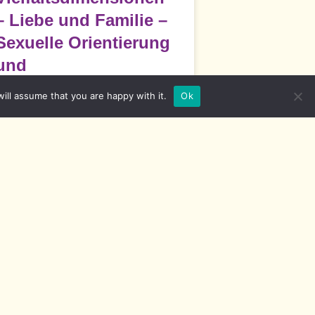
– Liebe und Familie –
Sexuelle Orientierung
und
Geschlechtsidentitäten
ill assume that you are happy with it.
Ok
iebe & Familie, Sexuelle Orientierung
 Geschlechtsidentitäten Im Diversity-
onzept werden die sexuelle
rientierung und Geschlechtsidentität
READ MORE »