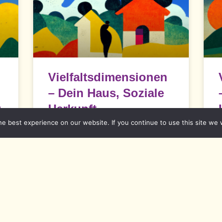
Vielfaltsdimensionen
– Dein Haus, Soziale
g
Herkunft
e best experience on our website. If you continue to use this site we w
Dein Haus – Soziale Herkunft Ein Haus
L
schenkt Ruhe und macht glücklich.
e
en
Noch ein Haus
READ MORE »