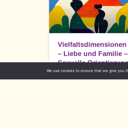
Vielfaltsdimensionen
– Liebe und Familie –
Sexuelle Orientierun
und
We use cookies to ensure that we give you th
Geschlechtsidentität
Liebe & Familie, Sexuelle Orientierung
& Geschlechtsidentitäten Im Diversity-
Konzept werden die sexuelle
Orientierung und Geschlechtsidentität
READ MORE »