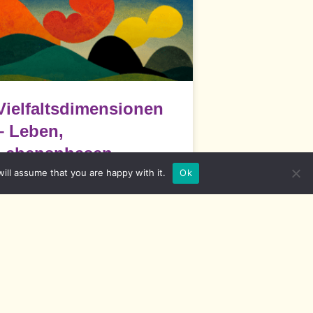
Vielfaltsdimensionen
– Leben,
Lebensphasen
ill assume that you are happy with it.
Ok
eben – Lebensphasen Für Kinder ist
s sehr wichtig, spielen, lachen, sich
bewegen oder auch
READ MORE »