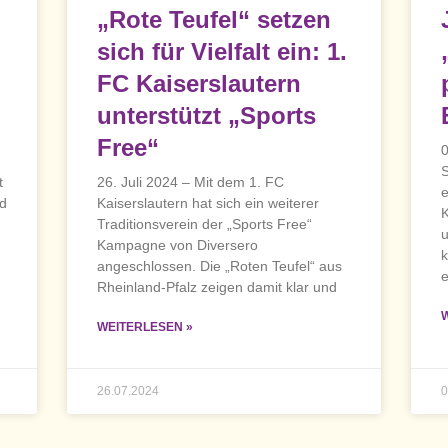
„Rote Teufel“ setzen
sich für Vielfalt ein: 1.
FC Kaiserslautern
unterstützt „Sports
Free“
0
S
t
26. Juli 2024 – Mit dem 1. FC
e
nd
Kaiserslautern hat sich ein weiterer
K
Traditionsverein der „Sports Free“
u
Kampagne von Diversero
k
angeschlossen. Die „Roten Teufel“ aus
e
Rheinland-Pfalz zeigen damit klar und
WEITERLESEN »
26.07.2024
0