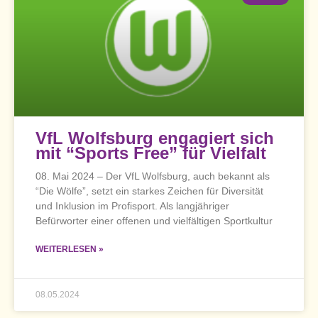
VfL Wolfsburg engagiert sich
mit “Sports Free” für Vielfalt
08. Mai 2024 – Der VfL Wolfsburg, auch bekannt als
“Die Wölfe”, setzt ein starkes Zeichen für Diversität
und Inklusion im Profisport. Als langjähriger
Befürworter einer offenen und vielfältigen Sportkultur
WEITERLESEN »
08.05.2024