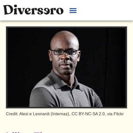
Credit: Alesi e Leonardi (Internaz), CC BY-NC-SA 2.0, via Flickr