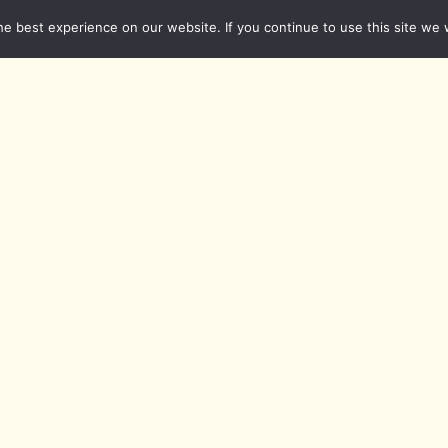
e best experience on our website. If you continue to use this site we w
Imke Duplitzer
Könnte schlimmer kommen!
Lies das Porträt