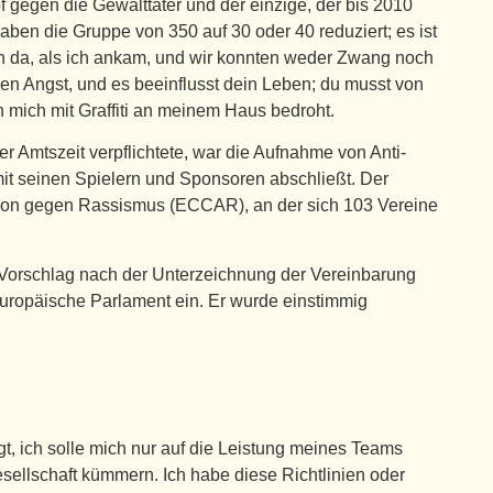
f gegen die Gewalttäter und der einzige, der bis 2010
aben die Gruppe von 350 auf 30 oder 40 reduziert; es ist
on da, als ich ankam, und wir konnten weder Zwang noch
hen Angst, und es beeinflusst dein Leben; du musst von
 mich mit Graffiti an meinem Haus bedroht.
 Amtszeit verpflichtete, war die Aufnahme von Anti-
mit seinen Spielern und Sponsoren abschließt. Der
tion gegen Rassismus (ECCAR), an der sich 103 Vereine
 Vorschlag nach der Unterzeichnung der Vereinbarung
opäische Parlament ein. Er wurde einstimmig
t, ich solle mich nur auf die Leistung meines Teams
sellschaft kümmern. Ich habe diese Richtlinien oder